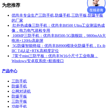
为您推荐
优尚丰专业生产三防手机,防爆手机,三防平板,防爆平板
的厂家
​ 红外热成像三防手机：优尚丰B8500 Ultra工业测温热成
像，电力电气巡检专用
​ 108MP三防手机：优尚丰B8500-5G旗舰款，9800mAh大
电池+120Hz高刷屏
​ 5G防爆智能终端：优尚丰B8900模块化防爆手机，Ex ib
IIC T4认证+RTK高精度定位
​ 7英寸mini三防平板：优尚丰W16小尺寸工业电脑，
Windows/安卓双系统+航插接口
产品中心
三防手机
防爆手机
公网对讲机
防爆平板
三防平板
功能手机