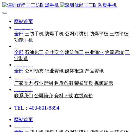
网站首页
产品中心
全部
三防手机
防爆手机
公网对讲机
防爆平板
三防平板
功能手机
行业应用
全部
石油化工
公共安全
建筑施工
林业渔业
物流运输
工
业制造
新闻动态
全部
公司动态
行业资讯
媒体报道
产品资讯
关于优尚丰
厂家实力
行业定制
售后条例
荣誉资质
视频展示
联系我们
联系我们
公司简介
资料下载
在线询价
TEL：400-801-8894
网站首页
产品中心
全部
三防手机
防爆手机
公网对讲机
防爆平板
三防平板