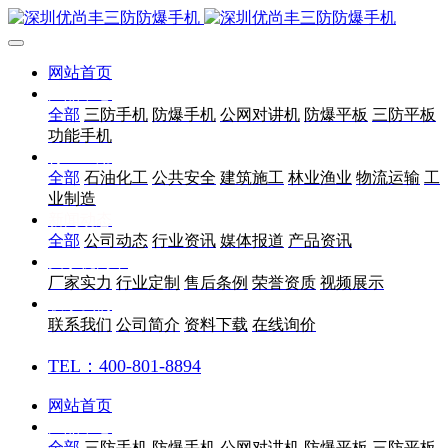
网站首页
产品中心
全部
三防手机
防爆手机
公网对讲机
防爆平板
三防平板
功能手机
行业应用
全部
石油化工
公共安全
建筑施工
林业渔业
物流运输
工
业制造
新闻动态
全部
公司动态
行业资讯
媒体报道
产品资讯
关于优尚丰
厂家实力
行业定制
售后条例
荣誉资质
视频展示
联系我们
联系我们
公司简介
资料下载
在线询价
TEL：400-801-8894
网站首页
产品中心
全部
三防手机
防爆手机
公网对讲机
防爆平板
三防平板