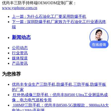
优尚丰三防手持终端OEM/ODM定制厂家：
www.ysphone.com.cn
上一篇
: 为什么石油化工厂要采用防爆手机
下一篇
: 深圳防爆手机厂家致力于石油化工行业通讯终
端
新闻动态
公司动态
行业资讯
媒体报道
产品资讯
为您推荐
优尚丰专业生产三防手机,防爆手机,三防平板,防爆平板
的厂家
​ 红外热成像三防手机：优尚丰B8500 Ultra工业测温热成
像，电力电气巡检专用
​ 108MP三防手机：优尚丰B8500-5G旗舰款，9800mAh大
电池+120Hz高刷屏