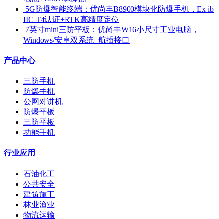
​ 5G防爆智能终端：优尚丰B8900模块化防爆手机，Ex ib
IIC T4认证+RTK高精度定位
​ 7英寸mini三防平板：优尚丰W16小尺寸工业电脑，
Windows/安卓双系统+航插接口
产品中心
三防手机
防爆手机
公网对讲机
防爆平板
三防平板
功能手机
行业应用
石油化工
公共安全
建筑施工
林业渔业
物流运输