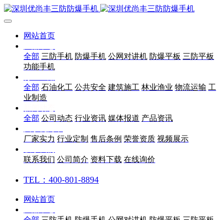
网站首页
产品中心
全部
三防手机
防爆手机
公网对讲机
防爆平板
三防平板
功能手机
行业应用
全部
石油化工
公共安全
建筑施工
林业渔业
物流运输
工
业制造
新闻动态
全部
公司动态
行业资讯
媒体报道
产品资讯
关于优尚丰
厂家实力
行业定制
售后条例
荣誉资质
视频展示
联系我们
联系我们
公司简介
资料下载
在线询价
TEL：400-801-8894
网站首页
产品中心
全部
三防手机
防爆手机
公网对讲机
防爆平板
三防平板