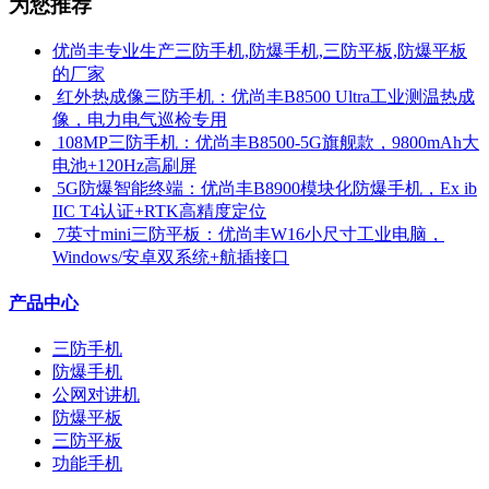
为您推荐
优尚丰专业生产三防手机,防爆手机,三防平板,防爆平板
的厂家
​ 红外热成像三防手机：优尚丰B8500 Ultra工业测温热成
像，电力电气巡检专用
​ 108MP三防手机：优尚丰B8500-5G旗舰款，9800mAh大
电池+120Hz高刷屏
​ 5G防爆智能终端：优尚丰B8900模块化防爆手机，Ex ib
IIC T4认证+RTK高精度定位
​ 7英寸mini三防平板：优尚丰W16小尺寸工业电脑，
Windows/安卓双系统+航插接口
产品中心
三防手机
防爆手机
公网对讲机
防爆平板
三防平板
功能手机