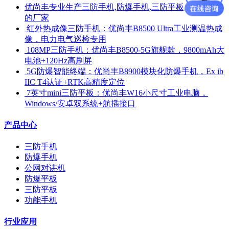
优尚丰专业生产三防手机,防爆手机,三防平板,防爆平板
的厂家
​ 红外热成像三防手机：优尚丰B8500 Ultra工业测温热成
像，电力电气巡检专用
​ 108MP三防手机：优尚丰B8500-5G旗舰款，9800mAh大
电池+120Hz高刷屏
​ 5G防爆智能终端：优尚丰B8900模块化防爆手机，Ex ib
IIC T4认证+RTK高精度定位
​ 7英寸mini三防平板：优尚丰W16小尺寸工业电脑，
Windows/安卓双系统+航插接口
产品中心
三防手机
防爆手机
公网对讲机
防爆平板
三防平板
功能手机
行业应用