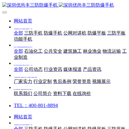
网站首页
产品中心
全部
三防手机
防爆手机
公网对讲机
防爆平板
三防平板
功能手机
行业应用
全部
石油化工
公共安全
建筑施工
林业渔业
物流运输
工
业制造
新闻动态
全部
公司动态
行业资讯
媒体报道
产品资讯
关于优尚丰
厂家实力
行业定制
售后条例
荣誉资质
视频展示
联系我们
联系我们
公司简介
资料下载
在线询价
TEL：400-801-8894
网站首页
产品中心
全部
三防手机
防爆手机
公网对讲机
防爆平板
三防平板