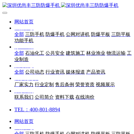
网站首页
产品中心
全部
三防手机
防爆手机
公网对讲机
防爆平板
三防平板
功能手机
行业应用
全部
石油化工
公共安全
建筑施工
林业渔业
物流运输
工
业制造
新闻动态
全部
公司动态
行业资讯
媒体报道
产品资讯
关于优尚丰
厂家实力
行业定制
售后条例
荣誉资质
视频展示
联系我们
联系我们
公司简介
资料下载
在线询价
TEL：400-801-8894
网站首页
产品中心
全部
三防手机
防爆手机
公网对讲机
防爆平板
三防平板