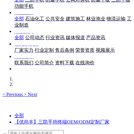
功能手机
行业应用
全部
石油化工
公共安全
建筑施工
林业渔业
物流运输
工
业制造
新闻动态
全部
公司动态
行业资讯
媒体报道
产品资讯
关于优尚丰
厂家实力
行业定制
售后条例
荣誉资质
视频展示
联系我们
联系我们
公司简介
资料下载
在线询价
<
Previous
>
Next
全部
【优尚丰】三防手持终端OEM/ODM定制厂家