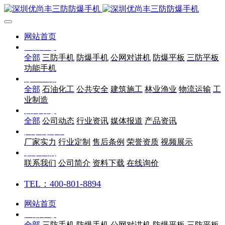
网站首页
产品中心
全部
三防手机
防爆手机
公网对讲机
防爆平板
三防平板
功能手机
行业应用
全部
石油化工
公共安全
建筑施工
林业渔业
物流运输
工
业制造
新闻动态
全部
公司动态
行业资讯
媒体报道
产品资讯
关于优尚丰
厂家实力
行业定制
售后条例
荣誉资质
视频展示
联系我们
联系我们
公司简介
资料下载
在线询价
TEL：400-801-8894
网站首页
产品中心
全部
三防手机
防爆手机
公网对讲机
防爆平板
三防平板