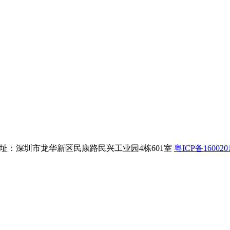
8 公司地址：深圳市龙华新区民康路民兴工业园4栋601室
粤ICP备160020