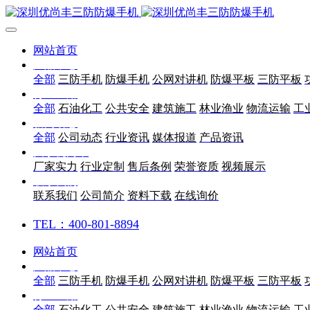
网站首页
产品中心
全部
三防手机
防爆手机
公网对讲机
防爆平板
三防平板
行业应用
全部
石油化工
公共安全
建筑施工
林业渔业
物流运输
工
新闻动态
全部
公司动态
行业资讯
媒体报道
产品资讯
关于优尚丰
厂家实力
行业定制
售后条例
荣誉资质
视频展示
联系我们
联系我们
公司简介
资料下载
在线询价
TEL：400-801-8894
网站首页
产品中心
全部
三防手机
防爆手机
公网对讲机
防爆平板
三防平板
行业应用
全部
石油化工
公共安全
建筑施工
林业渔业
物流运输
工