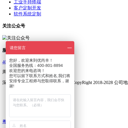
工业手持终端
客户定制开发
软件系统定制
关注公众号
请您留言
服务热线
您好，欢迎来到优尚丰！
400-801-8894
全国服务热线：400-801-8894
欢迎您的来电咨询！
周一至周五 9：00—18：00
您可以留下联系方式和姓名,我们将
安排专业工程师与您取得联系，谢
深圳市优尚丰通讯设备有限公司 © CopyRight 2018-202
谢!
友情链接 :
三防手机
三防对讲手机
集群对讲终端
粤ICP备16002014号