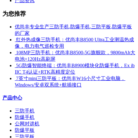
产品资讯
为您推荐
优尚丰专业生产三防手机,防爆手机,三防平板,防爆平板
的厂家
​ 红外热成像三防手机：优尚丰B8500 Ultra工业测温热成
像，电力电气巡检专用
​ 108MP三防手机：优尚丰B8500-5G旗舰款，9800mAh大
电池+120Hz高刷屏
​ 5G防爆智能终端：优尚丰B8900模块化防爆手机，Ex ib
IIC T4认证+RTK高精度定位
​ 7英寸mini三防平板：优尚丰W16小尺寸工业电脑，
Windows/安卓双系统+航插接口
产品中心
三防手机
防爆手机
公网对讲机
防爆平板
三防平板