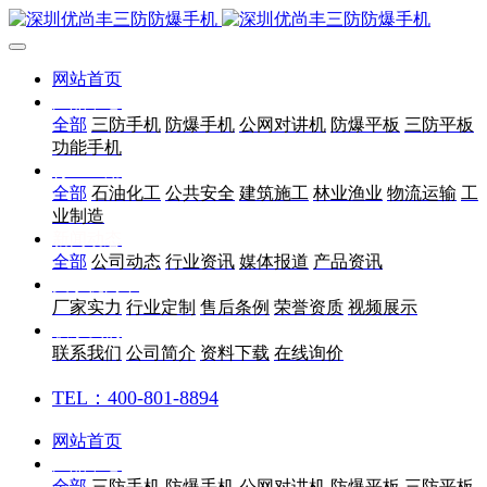
网站首页
产品中心
全部
三防手机
防爆手机
公网对讲机
防爆平板
三防平板
功能手机
行业应用
全部
石油化工
公共安全
建筑施工
林业渔业
物流运输
工
业制造
新闻动态
全部
公司动态
行业资讯
媒体报道
产品资讯
关于优尚丰
厂家实力
行业定制
售后条例
荣誉资质
视频展示
联系我们
联系我们
公司简介
资料下载
在线询价
TEL：400-801-8894
网站首页
产品中心
全部
三防手机
防爆手机
公网对讲机
防爆平板
三防平板