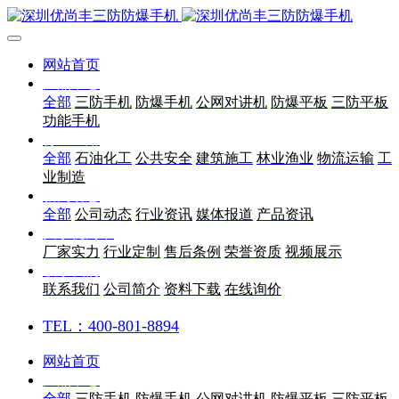
网站首页
产品中心
全部
三防手机
防爆手机
公网对讲机
防爆平板
三防平板
功能手机
行业应用
全部
石油化工
公共安全
建筑施工
林业渔业
物流运输
工
业制造
新闻动态
全部
公司动态
行业资讯
媒体报道
产品资讯
关于优尚丰
厂家实力
行业定制
售后条例
荣誉资质
视频展示
联系我们
联系我们
公司简介
资料下载
在线询价
TEL：400-801-8894
网站首页
产品中心
全部
三防手机
防爆手机
公网对讲机
防爆平板
三防平板