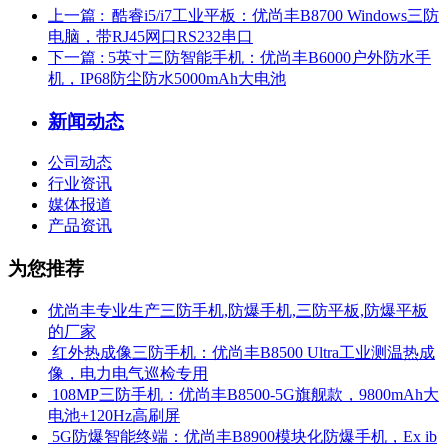
上一篇
: ​ 酷睿i5/i7工业平板：优尚丰B8700 Windows三防
电脑，带RJ45网口RS232串口
下一篇
: 5英寸三防智能手机：优尚丰B6000户外防水手
机，IP68防尘防水5000mAh大电池
新闻动态
公司动态
行业资讯
媒体报道
产品资讯
为您推荐
优尚丰专业生产三防手机,防爆手机,三防平板,防爆平板
的厂家
​ 红外热成像三防手机：优尚丰B8500 Ultra工业测温热成
像，电力电气巡检专用
​ 108MP三防手机：优尚丰B8500-5G旗舰款，9800mAh大
电池+120Hz高刷屏
​ 5G防爆智能终端：优尚丰B8900模块化防爆手机，Ex ib