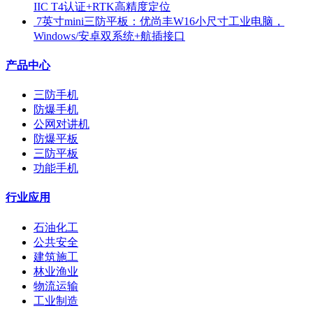
IIC T4认证+RTK高精度定位
​ 7英寸mini三防平板：优尚丰W16小尺寸工业电脑，
Windows/安卓双系统+航插接口
产品中心
三防手机
防爆手机
公网对讲机
防爆平板
三防平板
功能手机
行业应用
石油化工
公共安全
建筑施工
林业渔业
物流运输
工业制造