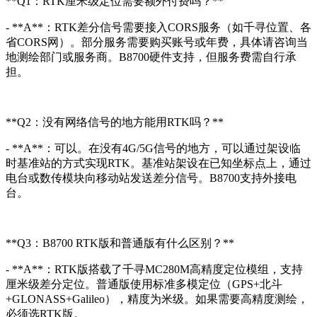
**Q1：RTK厘米级定位需要额外付费吗？**
- **A**：RTK差分信号需要接入CORS服务（如千寻位置、各
省CORS网）。部分服务需要购买账号或年费，具体请咨询当
地测绘部门或服务商。B8700硬件支持，但服务费需自行承
担。
**Q2：没有网络信号的地方能用RTK吗？**
- **A**：可以。在没有4G/5G信号的地方，可以通过架设临
时基准站的方式实现RTK。基准站架设在已知坐标点上，通过
电台或数传模块向移动站发送差分信号。B8700支持外接电
台。
**Q3：B8700 RTK版和普通版有什么区别？**
- **A**：RTK版搭载了千寻MC280M高精度定位模组，支持
厘米级差分定位。普通版使用标准多模定位（GPS+北斗
+GLONASS+Galileo），精度为米级。如果需要高精度测绘，
必须选RTK版。