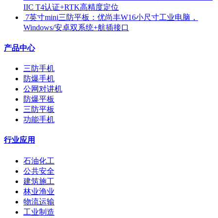
IIC T4认证+RTK高精度定位
​ 7英寸mini三防平板：优尚丰W16小尺寸工业电脑，
Windows/安卓双系统+航插接口
产品中心
三防手机
防爆手机
公网对讲机
防爆平板
三防平板
功能手机
行业应用
石油化工
公共安全
建筑施工
林业渔业
物流运输
工业制造