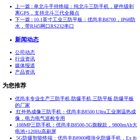
上一篇
: 单北斗手持终端：纯北斗三防手机，硬件级剥
离GPS，支持北斗三代全频点
下一篇
: 10.1英寸工业三防平板：优尚丰B8700，IP68防
水，带RJ45网口RS232串口
新闻动态
公司动态
行业资讯
媒体报道
产品资讯
为您推荐
优尚丰专业生产三防手机,防爆手机,三防平板,防爆平板
的厂家
​ 红外热成像三防手机：优尚丰B8500 Ultra工业测温热成
像，电力电气巡检专用
​ 108MP三防手机：优尚丰B8500-5G旗舰款，9800mAh大
电池+120Hz高刷屏
​ 5G防爆智能终端：优尚丰B8900模块化防爆手机，Ex ib