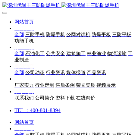
网站首页
产品中心
全部
三防手机
防爆手机
公网对讲机
防爆平板
三防平板
功能手机
行业应用
全部
石油化工
公共安全
建筑施工
林业渔业
物流运输
工
业制造
新闻动态
全部
公司动态
行业资讯
媒体报道
产品资讯
关于优尚丰
厂家实力
行业定制
售后条例
荣誉资质
视频展示
联系我们
联系我们
公司简介
资料下载
在线询价
TEL：400-801-8894
网站首页
产品中心
全部
三防手机
防爆手机
公网对讲机
防爆平板
三防平板