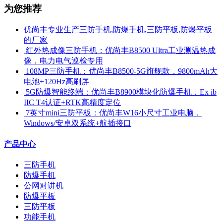
为您推荐
优尚丰专业生产三防手机,防爆手机,三防平板,防爆平板
的厂家
​ 红外热成像三防手机：优尚丰B8500 Ultra工业测温热成
像，电力电气巡检专用
​ 108MP三防手机：优尚丰B8500-5G旗舰款，9800mAh大
电池+120Hz高刷屏
​ 5G防爆智能终端：优尚丰B8900模块化防爆手机，Ex ib
IIC T4认证+RTK高精度定位
​ 7英寸mini三防平板：优尚丰W16小尺寸工业电脑，
Windows/安卓双系统+航插接口
产品中心
三防手机
防爆手机
公网对讲机
防爆平板
三防平板
功能手机