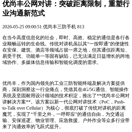
优尚丰公网对讲：突破距离限制，重塑行
业沟通新范式
2026-05-25 09:00:51
优尚丰三防手机
813
在当今高度信息化的社会，即时、高效、稳定的通信是各行各
业顺畅运转的生命线。传统对讲机虽以其“一按即通”的便捷性
在安保、建筑、酒店等领域占据一席之地，但其通信距离短、
易受干扰、功能单一等固有缺陷，已无法满足日益增长的跨地
域协作、多媒体信息传输和智能化调度的需求。
优尚丰，作为国内领先的工业三防智能终端及解决方案提供
商，深刻洞察这一行业痛点，凭借其在4G/5G通信、智能操作
系统及坚固耐用设计领域的技术积淀，推出了**优尚丰公网对
讲解决方案**。该方案以新一代公网对讲技术（PoC，Push-
to-Talk over Cellular）为核心，彻底打破了传统对讲机的距离
魔咒，实现了“千里之外，一呼即应”的通信自由，为交通运
输、安保巡逻、物业管理、应急救援、户外作业等众多行业带
来了沟通效率的飞跃式提升。