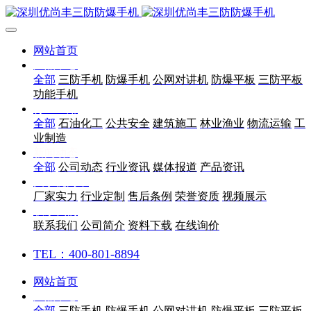
网站首页
产品中心
全部
三防手机
防爆手机
公网对讲机
防爆平板
三防平板
功能手机
行业应用
全部
石油化工
公共安全
建筑施工
林业渔业
物流运输
工
业制造
新闻动态
全部
公司动态
行业资讯
媒体报道
产品资讯
关于优尚丰
厂家实力
行业定制
售后条例
荣誉资质
视频展示
联系我们
联系我们
公司简介
资料下载
在线询价
TEL：400-801-8894
网站首页
产品中心
全部
三防手机
防爆手机
公网对讲机
防爆平板
三防平板