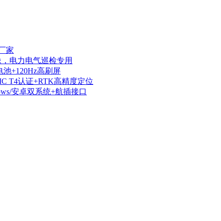
厂家
热成像，电力电气巡检专用
电池+120Hz高刷屏
IIC T4认证+RTK高精度定位
dows/安卓双系统+航插接口