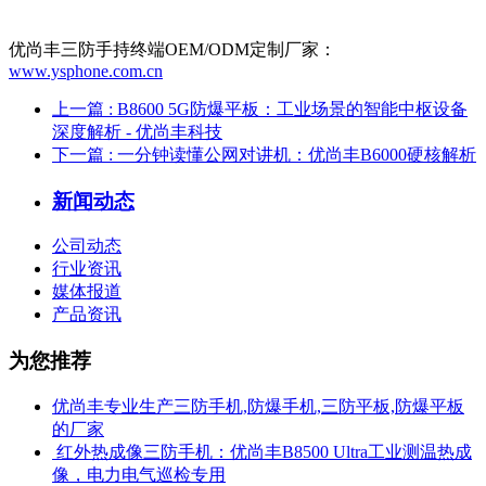
优尚丰三防手持终端OEM/ODM定制厂家：
www.ysphone.com.cn
上一篇
: B8600 5G防爆平板：工业场景的智能中枢设备
深度解析 - 优尚丰科技
下一篇
: 一分钟读懂公网对讲机：优尚丰B6000硬核解析
新闻动态
公司动态
行业资讯
媒体报道
产品资讯
为您推荐
优尚丰专业生产三防手机,防爆手机,三防平板,防爆平板
的厂家
​ 红外热成像三防手机：优尚丰B8500 Ultra工业测温热成
像，电力电气巡检专用