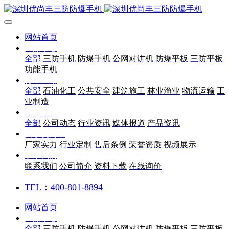
网站首页
产品中心
全部
三防手机
防爆手机
公网对讲机
防爆平板
三防平板
功能手机
行业应用
全部
石油化工
公共安全
建筑施工
林业渔业
物流运输
工
业制造
新闻动态
全部
公司动态
行业资讯
媒体报道
产品资讯
关于优尚丰
厂家实力
行业定制
售后条例
荣誉资质
视频展示
联系我们
联系我们
公司简介
资料下载
在线询价
TEL：400-801-8894
网站首页
产品中心
全部
三防手机
防爆手机
公网对讲机
防爆平板
三防平板