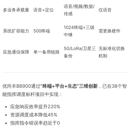
语音/视频/数据/
多业务承载量
语音+定位
仅语音
传感
1024终端+三级
系统扩容能力
500终端
需更换硬件
中继
5G/LoRa/卫星三
无标准化切换
应急通信保障
单一备用链路
备份
机制
优尚丰B8900通过
“终端+平台+生态”三维创新
，已在38个智
能指挥调度标杆项目中实现：
应急响应效率提升220%
资源调度成本降低45%
指挥指令错误率趋近于0