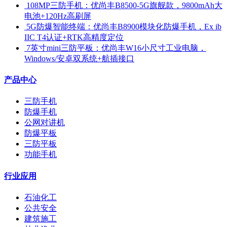
​ 108MP三防手机：优尚丰B8500-5G旗舰款，9800mAh大
电池+120Hz高刷屏
​ 5G防爆智能终端：优尚丰B8900模块化防爆手机，Ex ib
IIC T4认证+RTK高精度定位
​ 7英寸mini三防平板：优尚丰W16小尺寸工业电脑，
Windows/安卓双系统+航插接口
产品中心
三防手机
防爆手机
公网对讲机
防爆平板
三防平板
功能手机
行业应用
石油化工
公共安全
建筑施工