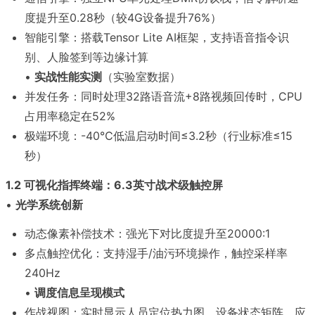
度提升至0.28秒（较4G设备提升76%）
智能引擎：搭载Tensor Lite AI框架，支持语音指令识
别、人脸签到等边缘计算
•
实战性能实测
（实验室数据）
并发任务：同时处理32路语音流+8路视频回传时，CPU
占用率稳定在52%
极端环境：-40℃低温启动时间≤3.2秒（行业标准≤15
秒）
1.2 可视化指挥终端：6.3英寸战术级触控屏
•
光学系统创新
动态像素补偿技术：强光下对比度提升至20000:1
多点触控优化：支持湿手/油污环境操作，触控采样率
240Hz
•
调度信息呈现模式
作战视图：实时显示人员定位热力图、设备状态矩阵、应