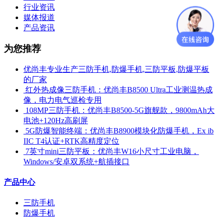
行业资讯
媒体报道
产品资讯
为您推荐
优尚丰专业生产三防手机,防爆手机,三防平板,防爆平板
的厂家
​ 红外热成像三防手机：优尚丰B8500 Ultra工业测温热成
像，电力电气巡检专用
​ 108MP三防手机：优尚丰B8500-5G旗舰款，9800mAh大
电池+120Hz高刷屏
​ 5G防爆智能终端：优尚丰B8900模块化防爆手机，Ex ib
IIC T4认证+RTK高精度定位
​ 7英寸mini三防平板：优尚丰W16小尺寸工业电脑，
Windows/安卓双系统+航插接口
产品中心
三防手机
防爆手机