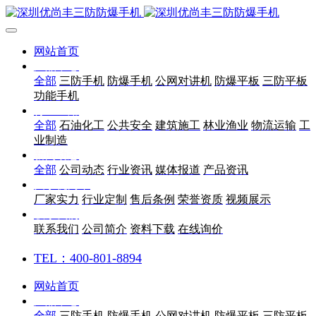
网站首页
产品中心
全部
三防手机
防爆手机
公网对讲机
防爆平板
三防平板
功能手机
行业应用
全部
石油化工
公共安全
建筑施工
林业渔业
物流运输
工
业制造
新闻动态
全部
公司动态
行业资讯
媒体报道
产品资讯
关于优尚丰
厂家实力
行业定制
售后条例
荣誉资质
视频展示
联系我们
联系我们
公司简介
资料下载
在线询价
TEL：400-801-8894
网站首页
产品中心
全部
三防手机
防爆手机
公网对讲机
防爆平板
三防平板