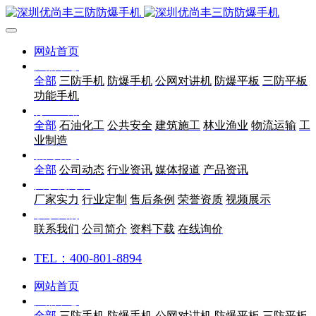
网站首页
产品中心
全部
三防手机
防爆手机
公网对讲机
防爆平板
三防平板
功能手机
行业应用
全部
石油化工
公共安全
建筑施工
林业渔业
物流运输
工
业制造
新闻动态
全部
公司动态
行业资讯
媒体报道
产品资讯
关于优尚丰
厂家实力
行业定制
售后条例
荣誉资质
视频展示
联系我们
联系我们
公司简介
资料下载
在线询价
TEL：400-801-8894
网站首页
产品中心
全部
三防手机
防爆手机
公网对讲机
防爆平板
三防平板