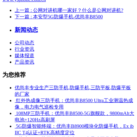
上一篇
: 公网对讲机哪一家好？什么是公网对讲机?
下一篇
: 本安型5G防爆手机-优尚丰B8500
新闻动态
公司动态
行业资讯
媒体报道
产品资讯
为您推荐
优尚丰专业生产三防手机,防爆手机,三防平板,防爆平板
的厂家
​ 红外热成像三防手机：优尚丰B8500 Ultra工业测温热成
像，电力电气巡检专用
​ 108MP三防手机：优尚丰B8500-5G旗舰款，9800mAh大
电池+120Hz高刷屏
​ 5G防爆智能终端：优尚丰B8900模块化防爆手机，Ex ib
IIC T4认证+RTK高精度定位