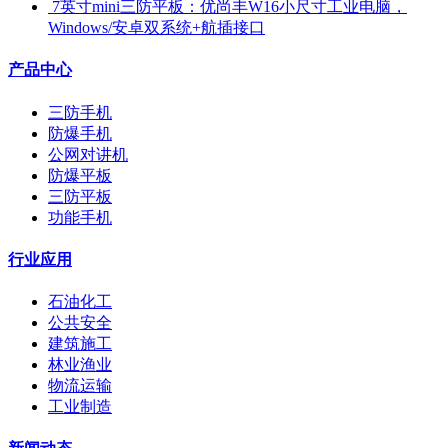
​ 7英寸mini三防平板：优尚丰W16小尺寸工业电脑，
Windows/安卓双系统+航插接口
产品中心
三防手机
防爆手机
公网对讲机
防爆平板
三防平板
功能手机
行业应用
石油化工
公共安全
建筑施工
林业渔业
物流运输
工业制造