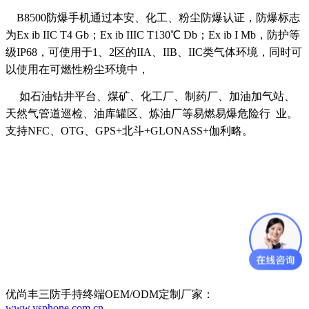
B8500防爆手机
通过本安、化工、粉尘防爆认证，
防爆标志
为Ex ib IIC T4 Gb；Ex ib IIIC T130℃ Db；Ex ib I Mb
，防护等
级IP68
，可使用于1、2区的IIA、IIB、IIC类气体环境，同时可
以使用在可燃性粉尘环境中，
如石油钻井平台、煤矿、化工厂、制药厂、加油加气站、
天然气管道巡检、油库罐区、炼油厂等易燃易爆危险行 业。
支持NFC、OTG、GPS+北斗+GLONASS+伽利略。
优尚丰三防手持终端OEM/ODM定制厂家：
www.ysphone.com.cn