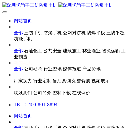
网站首页
产品中心
全部
三防手机
防爆手机
公网对讲机
防爆平板
三防平板
功能手机
行业应用
全部
石油化工
公共安全
建筑施工
林业渔业
物流运输
工
业制造
新闻动态
全部
公司动态
行业资讯
媒体报道
产品资讯
关于优尚丰
厂家实力
行业定制
售后条例
荣誉资质
视频展示
联系我们
联系我们
公司简介
资料下载
在线询价
TEL：400-801-8894
网站首页
产品中心
全部
三防手机
防爆手机
公网对讲机
防爆平板
三防平板