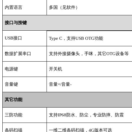
内置语言
多国（见软件）
接口与按键
USB接口
Type C，支持USB OTG功能
数据扩展串口
支持外接摄像头，手咪，其它
OTG设备等
电源键
开关机
音量键
音量
+/音量-
其它功能
三防功能
支持
IP68防水、防尘，专业防摔、防震
条码扫描
一维二维条码扫描，
4G版本可选