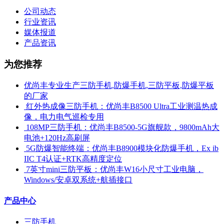
公司动态
行业资讯
媒体报道
产品资讯
为您推荐
优尚丰专业生产三防手机,防爆手机,三防平板,防爆平板
的厂家
​ 红外热成像三防手机：优尚丰B8500 Ultra工业测温热成
像，电力电气巡检专用
​ 108MP三防手机：优尚丰B8500-5G旗舰款，9800mAh大
电池+120Hz高刷屏
​ 5G防爆智能终端：优尚丰B8900模块化防爆手机，Ex ib
IIC T4认证+RTK高精度定位
​ 7英寸mini三防平板：优尚丰W16小尺寸工业电脑，
Windows/安卓双系统+航插接口
产品中心
三防手机