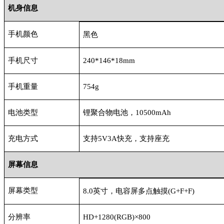
机身信息
手机颜色
黑色
手机尺寸
240*146*18mm
手机重量
754g
电池类型
锂聚合物电池，
10500mAh
充电方式
支持
5V3A快充，支持座充
屏幕信息
屏幕类型
8.0英寸，电容屏多点触摸(G+F+F)
分辨率
HD+1280(RGB)×800