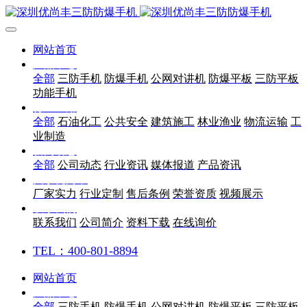
网站首页
产品中心
全部
三防手机
防爆手机
公网对讲机
防爆平板
三防平板
功能手机
行业应用
全部
石油化工
公共安全
建筑施工
林业渔业
物流运输
工
业制造
新闻动态
全部
公司动态
行业资讯
媒体报道
产品资讯
关于优尚丰
厂家实力
行业定制
售后条例
荣誉资质
视频展示
联系我们
联系我们
公司简介
资料下载
在线询价
TEL：400-801-8894
网站首页
产品中心
全部
三防手机
防爆手机
公网对讲机
防爆平板
三防平板