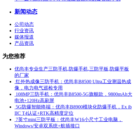
新闻动态
公司动态
行业资讯
媒体报道
产品资讯
为您推荐
优尚丰专业生产三防手机,防爆手机,三防平板,防爆平板
的厂家
​ 红外热成像三防手机：优尚丰B8500 Ultra工业测温热成
像，电力电气巡检专用
​ 108MP三防手机：优尚丰B8500-5G旗舰款，9800mAh大
电池+120Hz高刷屏
​ 5G防爆智能终端：优尚丰B8900模块化防爆手机，Ex ib
IIC T4认证+RTK高精度定位
​ 7英寸mini三防平板：优尚丰W16小尺寸工业电脑，
Windows/安卓双系统+航插接口