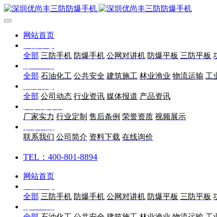
网站首页
产品中心
全部
三防手机
防爆手机
公网对讲机
防爆平板
三防平板
行业应用
全部
石油化工
公共安全
建筑施工
林业渔业
物流运输
工
新闻动态
全部
公司动态
行业资讯
媒体报道
产品资讯
关于优尚丰
厂家实力
行业定制
售后条例
荣誉资质
视频展示
联系我们
联系我们
公司简介
资料下载
在线询价
TEL：400-801-8894
网站首页
产品中心
全部
三防手机
防爆手机
公网对讲机
防爆平板
三防平板
行业应用
全部
石油化工
公共安全
建筑施工
林业渔业
物流运输
工