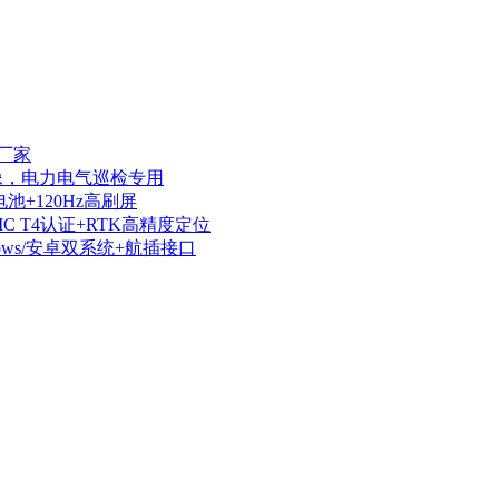
厂家
热成像，电力电气巡检专用
电池+120Hz高刷屏
IIC T4认证+RTK高精度定位
dows/安卓双系统+航插接口