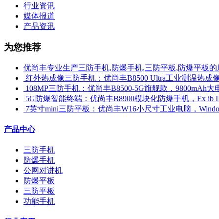
行业资讯
媒体报道
产品资讯
为您推荐
优尚丰专业生产三防手机,防爆手机,三防平板,防爆平板的
​ 红外热成像三防手机：优尚丰B8500 Ultra工业测温
​ 108MP三防手机：优尚丰B8500-5G旗舰款，9800mAh大
​ 5G防爆智能终端：优尚丰B8900模块化防爆手机，Ex ib 
​ 7英寸mini三防平板：优尚丰W16小尺寸工业电脑，Win
产品中心
三防手机
防爆手机
公网对讲机
防爆平板
三防平板
功能手机