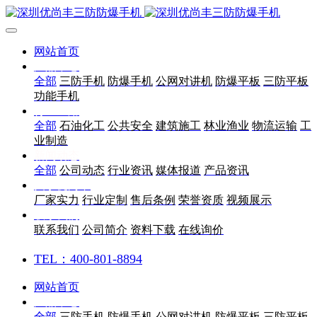
网站首页
产品中心
全部
三防手机
防爆手机
公网对讲机
防爆平板
三防平板
功能手机
行业应用
全部
石油化工
公共安全
建筑施工
林业渔业
物流运输
工
业制造
新闻动态
全部
公司动态
行业资讯
媒体报道
产品资讯
关于优尚丰
厂家实力
行业定制
售后条例
荣誉资质
视频展示
联系我们
联系我们
公司简介
资料下载
在线询价
TEL：400-801-8894
网站首页
产品中心
全部
三防手机
防爆手机
公网对讲机
防爆平板
三防平板