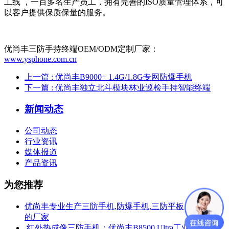
工线 ，一百多名生产员工，拥有完善的ISO质量管理体系，可
以客户提供保质保量的服务。
优尚丰三防手持终端OEM/ODM定制厂家：
www.ysphone.com.cn
上一篇
: 优尚丰B9000+ 1.4G/1.8G专网防爆手机
下一篇
: 优尚丰独立北斗模块林业巡检手持智能终端
新闻动态
公司动态
行业资讯
媒体报道
产品资讯
为您推荐
优尚丰专业生产三防手机,防爆手机,三防平板,防爆平板
的厂家
​ 红外热成像三防手机：优尚丰B8500 Ultra工业测温热成