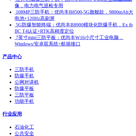
像，电力电气巡检专用
​ 108MP三防手机：优尚丰B8500-5G旗舰款，9800mAh大
电池+120Hz高刷屏
​ 5G防爆智能终端：优尚丰B8900模块化防爆手机，Ex ib
IIC T4认证+RTK高精度定位
​ 7英寸mini三防平板：优尚丰W16小尺寸工业电脑，
Windows/安卓双系统+航插接口
产品中心
三防手机
防爆手机
公网对讲机
防爆平板
三防平板
功能手机
行业应用
石油化工
公共安全