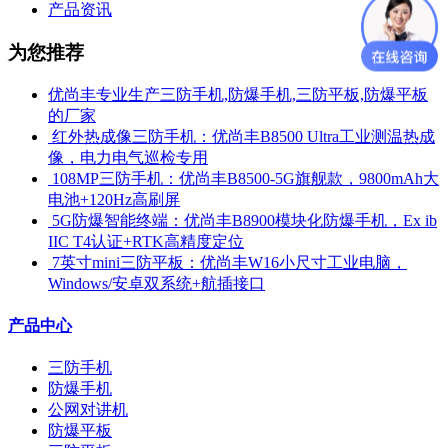
产品资讯
为您推荐
优尚丰专业生产三防手机,防爆手机,三防平板,防爆平板
的厂家
​ 红外热成像三防手机：优尚丰B8500 Ultra工业测温热成
像，电力电气巡检专用
​ 108MP三防手机：优尚丰B8500-5G旗舰款，9800mAh大
电池+120Hz高刷屏
​ 5G防爆智能终端：优尚丰B8900模块化防爆手机，Ex ib
IIC T4认证+RTK高精度定位
​ 7英寸mini三防平板：优尚丰W16小尺寸工业电脑，
Windows/安卓双系统+航插接口
产品中心
三防手机
防爆手机
公网对讲机
防爆平板