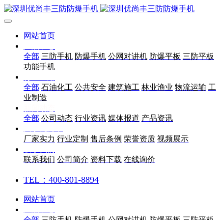
网站首页
产品中心
全部
三防手机
防爆手机
公网对讲机
防爆平板
三防平板
功能手机
行业应用
全部
石油化工
公共安全
建筑施工
林业渔业
物流运输
工
业制造
新闻动态
全部
公司动态
行业资讯
媒体报道
产品资讯
关于优尚丰
厂家实力
行业定制
售后条例
荣誉资质
视频展示
联系我们
联系我们
公司简介
资料下载
在线询价
TEL：400-801-8894
网站首页
产品中心
全部
三防手机
防爆手机
公网对讲机
防爆平板
三防平板