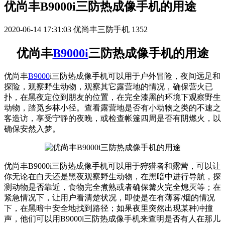
优尚丰B9000i三防热成像手机的用途
2020-06-14 17:31:03
优尚丰三防手机
1352
优尚丰
B9000i
三防热成像手机的用途
优尚丰
B9000
i三防热成像手机可以用于户外冒险，夜间远足和
探险，观察野生动物，观察其它露营地的情况，确保营火已
扑，在黑夜定位到朋友的位置，在完全漆黑的环境下观察野生
动物，踏觅乡林小径。查看露营地是否有小动物之类的不速之
客造访，享受宁静的夜晚，或检查帐篷四周是否有阴燃火，以
确保安然入梦。
优尚丰B9000i三防热成像手机可以用于狩猎者和露营，可以让
你无论在白天还是黑夜观察野生动物，在黑暗中进行导航，探
测动物是否靠近，食物完全煮熟或者确保篝火完全熄灭等；在
紧急情况下，让用户看清楚状况，即使是在有薄雾/烟的情况
下，在黑暗中安全地找到路径；如果夜里突然出现某种冲撞
声，他们可以用B9000i三防热成像手机来查明是否有人在那儿