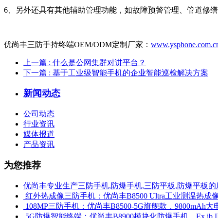
6、另外还具有其他辅助管理功能，如故障预警管理、管道修
优尚丰三防手持终端OEM/ODM定制厂家：
www.ysphone.com.c
上一篇
: 什么是公网集群对讲平台？
下一篇
: 基于工业级智能手机的企业智能巡检解决方案
新闻动态
公司动态
行业资讯
媒体报道
产品资讯
为您推荐
优尚丰专业生产三防手机,防爆手机,三防平板,防爆平板的
​ 红外热成像三防手机：优尚丰B8500 Ultra工业测温
​ 108MP三防手机：优尚丰B8500-5G旗舰款，9800mAh大
​ 5G防爆智能终端：优尚丰B8900模块化防爆手机，Ex ib 