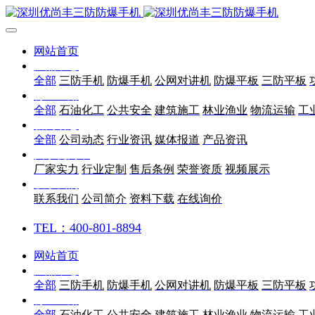
网站首页
产品中心
全部
三防手机
防爆手机
公网对讲机
防爆平板
三防平板
行业应用
全部
石油化工
公共安全
建筑施工
林业渔业
物流运输
工
新闻动态
全部
公司动态
行业资讯
媒体报道
产品资讯
关于优尚丰
厂家实力
行业定制
售后条例
荣誉资质
视频展示
联系我们
联系我们
公司简介
资料下载
在线询价
TEL：400-801-8894
网站首页
产品中心
全部
三防手机
防爆手机
公网对讲机
防爆平板
三防平板
行业应用
全部
石油化工
公共安全
建筑施工
林业渔业
物流运输
工