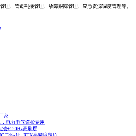
缮管理、管道割接管理、故障跟踪管理、应急资源调度管理等。
n
厂家
热成像，电力电气巡检专用
电池+120Hz高刷屏
IIC T4认证+RTK高精度定位