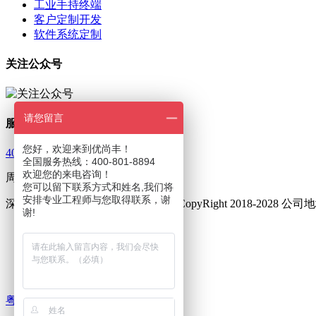
工业手持终端
客户定制开发
软件系统定制
关注公众号
请您留言
服务热线
您好，欢迎来到优尚丰！
400-801-8894
全国服务热线：400-801-8894
欢迎您的来电咨询！
周一至周五 9：00—18：00
您可以留下联系方式和姓名,我们将
安排专业工程师与您取得联系，谢
深圳市优尚丰通讯设备有限公司 © CopyRight 2018-202
谢!
友情链接 :
三防手机
三防对讲手机
集群对讲终端
粤ICP备16002014号