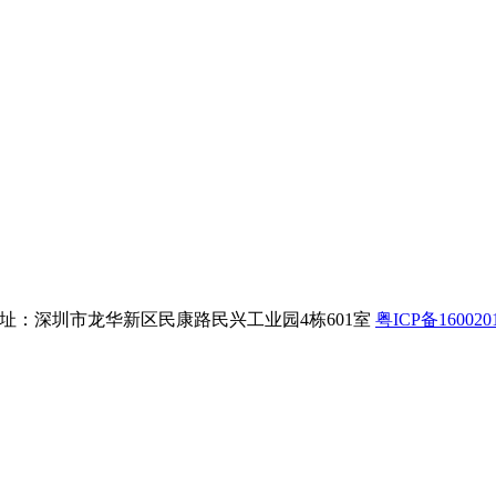
8 公司地址：深圳市龙华新区民康路民兴工业园4栋601室
粤ICP备160020