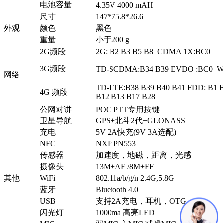
电池容量
4.35V 4000 mAH
尺寸
147*75.8*26.6
外观
颜色
黑色
重量
小于200 g
2G频段
2G: B2 B3 B5 B8 CDMA 1X:BC0
3G频段
TD-SCDMA:B34 B39 EVDO :BC0 W
网络
TD-LTE:B38 B39 B40 B41 FDD: B1 B
4G 频段
B12 B13 B17 B28
公网对讲
POC PTT专用按键
卫星导航
GPS+北斗2代+GLONASS
充电
5V 2A快充(9V 3A选配)
NFC
NXP PN553
传感器
加速度，地磁，距离，光感
摄像头
13M+AF /8M+FF
其他
WiFi
802.11a/b/g/n 2.4G,5.8G
蓝牙
Bluetooth 4.0
USB
支持2A充电，耳机，OTG
闪光灯
1000ma 高亮LED