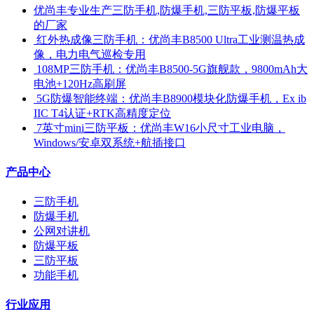
优尚丰专业生产三防手机,防爆手机,三防平板,防爆平板
的厂家
​ 红外热成像三防手机：优尚丰B8500 Ultra工业测温热成
像，电力电气巡检专用
​ 108MP三防手机：优尚丰B8500-5G旗舰款，9800mAh大
电池+120Hz高刷屏
​ 5G防爆智能终端：优尚丰B8900模块化防爆手机，Ex ib
IIC T4认证+RTK高精度定位
​ 7英寸mini三防平板：优尚丰W16小尺寸工业电脑，
Windows/安卓双系统+航插接口
产品中心
三防手机
防爆手机
公网对讲机
防爆平板
三防平板
功能手机
行业应用