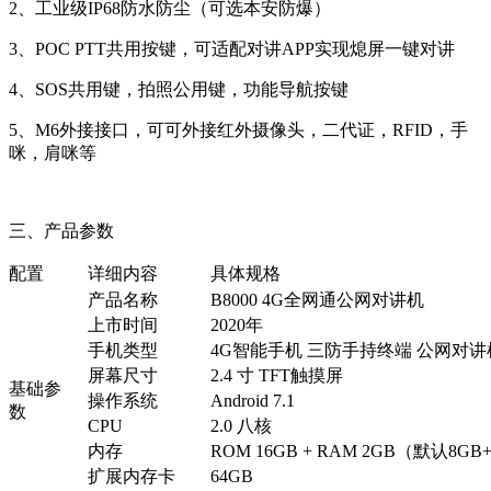
2、工业级IP68防水防尘（可选本安防爆）
3、POC PTT共用按键，可适配对讲APP实现熄屏一键对讲
4、SOS共用键，拍照公用键，功能导航按键
5、M6外接接口，可可外接红外摄像头，二代证，RFID，手
咪，肩咪等
三、产品参数
配置
详细内容
具体规格
产品名称
B8000 4G全网通公网对讲机
上市时间
2020年
手机类型
4G智能手机 三防手持终端 公网对
屏幕尺寸
2.4 寸 TFT触摸屏
基础参
操作系统
Android 7.1
数
CPU
2.0 八核
内存
ROM 16GB + RAM 2GB（默认8
扩展内存卡
64GB