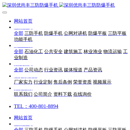
网站首页
产品中心
全部
三防手机
防爆手机
公网对讲机
防爆平板
三防平板
功能手机
行业应用
全部
石油化工
公共安全
建筑施工
林业渔业
物流运输
工
业制造
新闻动态
全部
公司动态
行业资讯
媒体报道
产品资讯
关于优尚丰
厂家实力
行业定制
售后条例
荣誉资质
视频展示
联系我们
联系我们
公司简介
资料下载
在线询价
TEL：400-801-8894
网站首页
产品中心
全部
三防手机
防爆手机
公网对讲机
防爆平板
三防平板