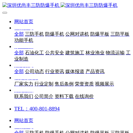
网站首页
产品中心
全部
三防手机
防爆手机
公网对讲机
防爆平板
三防平板
功能手机
行业应用
全部
石油化工
公共安全
建筑施工
林业渔业
物流运输
工
业制造
新闻动态
全部
公司动态
行业资讯
媒体报道
产品资讯
关于优尚丰
厂家实力
行业定制
售后条例
荣誉资质
视频展示
联系我们
联系我们
公司简介
资料下载
在线询价
TEL：400-801-8894
网站首页
产品中心
全部
三防手机
防爆手机
公网对讲机
防爆平板
三防平板