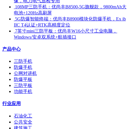
像，电力电气巡检专用
​ 108MP三防手机：优尚丰B8500-5G旗舰款，9800mAh大
电池+120Hz高刷屏
​ 5G防爆智能终端：优尚丰B8900模块化防爆手机，Ex ib
IIC T4认证+RTK高精度定位
​ 7英寸mini三防平板：优尚丰W16小尺寸工业电脑，
Windows/安卓双系统+航插接口
产品中心
三防手机
防爆手机
公网对讲机
防爆平板
三防平板
功能手机
行业应用
石油化工
公共安全
建筑施工