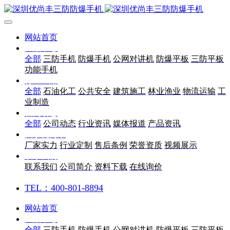
网站首页
产品中心
全部
三防手机
防爆手机
公网对讲机
防爆平板
三防平板
功能手机
行业应用
全部
石油化工
公共安全
建筑施工
林业渔业
物流运输
工
业制造
新闻动态
全部
公司动态
行业资讯
媒体报道
产品资讯
关于优尚丰
厂家实力
行业定制
售后条例
荣誉资质
视频展示
联系我们
联系我们
公司简介
资料下载
在线询价
TEL：400-801-8894
网站首页
产品中心
全部
三防手机
防爆手机
公网对讲机
防爆平板
三防平板