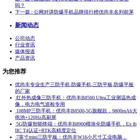
吗？
下一篇
: 公网对讲防爆手机品牌排行榜优尚丰名列前茅
新闻动态
公司动态
行业资讯
媒体报道
产品资讯
为您推荐
优尚丰专业生产三防手机,防爆手机,三防平板,防爆平板
的厂家
​ 红外热成像三防手机：优尚丰B8500 Ultra工业测温热成
像，电力电气巡检专用
​ 108MP三防手机：优尚丰B8500-5G旗舰款，9800mAh大
电池+120Hz高刷屏
​ 5G防爆智能终端：优尚丰B8900模块化防爆手机，Ex ib
IIC T4认证+RTK高精度定位
​ 7英寸mini三防平板：优尚丰W16小尺寸工业电脑，