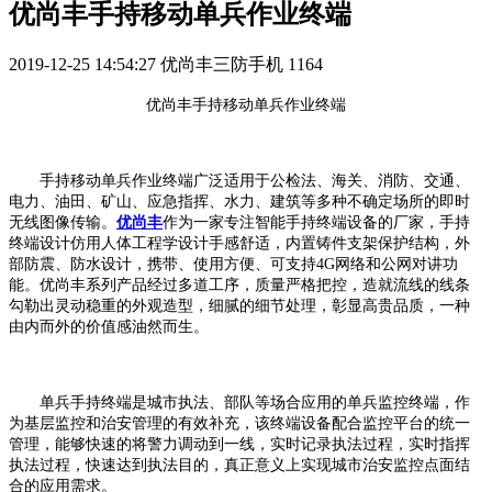
优尚丰手持移动单兵作业终端
2019-12-25 14:54:27
优尚丰三防手机
1164
优尚丰
手持
移动单兵作业
终端
手持
移动单兵作业
终端广泛适用于公检法、海关、消防、交通、
电力、油田、矿山、应急指挥、水力、建筑等多种不确定场所的即时
无线图像传输。
优尚丰
作为一家专注智能手持终端设备的厂家，手持
终端
设计仿
用
人体工程学设计手感舒适，内置铸件支架保护结构，外
部防震、防水设计，携带、使用方便
、可支持
4G
网络和公网对讲功
能
。
优尚丰系列
产品
经
过
多道工序，质量严格把控，造就
流线的线条
勾勒出灵动稳重的外观造型，细腻的细节处理，彰显高贵品质，一种
由内而外的价值感油然而生。
单兵手持终端是城市执法、部队等场合应用的单兵监控终端，作
为基层监控和治安管理的有效补充，该终端设备配合监控平台的统一
管理，能够快速的将警力调动到一线，实时记录执法过程，实时指挥
执法过程，快速达到执法目的，真正意义上实现城市治安监控点面结
合的应用需求。