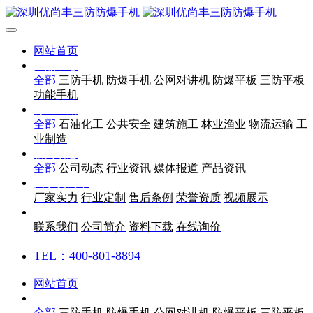
网站首页
产品中心
全部
三防手机
防爆手机
公网对讲机
防爆平板
三防平板
功能手机
行业应用
全部
石油化工
公共安全
建筑施工
林业渔业
物流运输
工
业制造
新闻动态
全部
公司动态
行业资讯
媒体报道
产品资讯
关于优尚丰
厂家实力
行业定制
售后条例
荣誉资质
视频展示
联系我们
联系我们
公司简介
资料下载
在线询价
TEL：400-801-8894
网站首页
产品中心
全部
三防手机
防爆手机
公网对讲机
防爆平板
三防平板