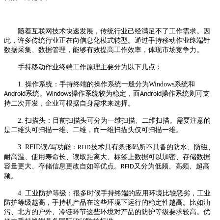
随着
互联网技术快速发展，传统行业己经满足不了工作需求。因
此，许多传统行业正在向信息化模式转型。通过手持移动作业终端针
数据采集、数据管理，能够有效提高工作效率，体现市场竞争力。
手持移动作业终端工作原理
主要
分为以下几点：
1.
操作系统：手持终端的操作系统一般分为
Windows
系统和
系统。
操作系统较为稳定，而
操作系统则可支
Android
Windows
Android
持二次开发，企业可根据自身需求来选择。
2.
扫描头：目前扫描头可分为一维扫描、二维扫描。需要注意的
是二维头可扫描一维、二维，而一维扫描头仅可扫描一维。
3.
RFID
读
写功能：
技术具有条形码所不具备的防水、防磁、
/
RFID
耐高温、使用寿命长、读取距离大、标签上数据可以加密、存储数据
容量更大、存储信息更改自如等优点。
又分为低频、高频、超高
RFID
频。
4.
工业防护等级：很多时候手持终端的应用环境比较恶劣，工业
防护等级越高，手持机产品在这些环境下运行的稳定性越高。比如油
污、北方的户外、冷链环节这些环境对产品的防护等级要求较高。
优