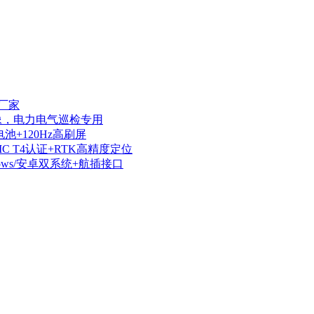
厂家
热成像，电力电气巡检专用
电池+120Hz高刷屏
IIC T4认证+RTK高精度定位
dows/安卓双系统+航插接口