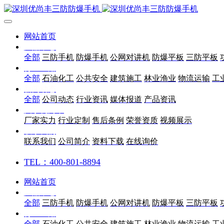
网站首页
产品中心
全部
三防手机
防爆手机
公网对讲机
防爆平板
三防平板
行业应用
全部
石油化工
公共安全
建筑施工
林业渔业
物流运输
工
新闻动态
全部
公司动态
行业资讯
媒体报道
产品资讯
关于优尚丰
厂家实力
行业定制
售后条例
荣誉资质
视频展示
联系我们
联系我们
公司简介
资料下载
在线询价
TEL：400-801-8894
网站首页
产品中心
全部
三防手机
防爆手机
公网对讲机
防爆平板
三防平板
行业应用
全部
石油化工
公共安全
建筑施工
林业渔业
物流运输
工