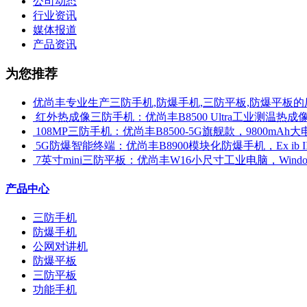
公司动态
行业资讯
媒体报道
产品资讯
为您推荐
优尚丰专业生产三防手机,防爆手机,三防平板,防爆平板的
​ 红外热成像三防手机：优尚丰B8500 Ultra工业测温
​ 108MP三防手机：优尚丰B8500-5G旗舰款，9800mAh大
​ 5G防爆智能终端：优尚丰B8900模块化防爆手机，Ex ib 
​ 7英寸mini三防平板：优尚丰W16小尺寸工业电脑，Win
产品中心
三防手机
防爆手机
公网对讲机
防爆平板
三防平板
功能手机