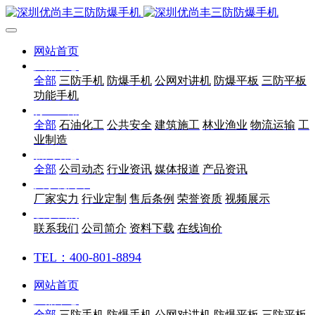
网站首页
产品中心
全部
三防手机
防爆手机
公网对讲机
防爆平板
三防平板
功能手机
行业应用
全部
石油化工
公共安全
建筑施工
林业渔业
物流运输
工
业制造
新闻动态
全部
公司动态
行业资讯
媒体报道
产品资讯
关于优尚丰
厂家实力
行业定制
售后条例
荣誉资质
视频展示
联系我们
联系我们
公司简介
资料下载
在线询价
TEL：400-801-8894
网站首页
产品中心
全部
三防手机
防爆手机
公网对讲机
防爆平板
三防平板