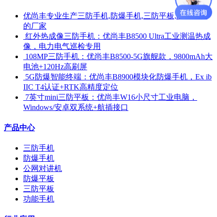
优尚丰专业生产三防手机,防爆手机,三防平板,防爆平板
的厂家
​ 红外热成像三防手机：优尚丰B8500 Ultra工业测温热成
像，电力电气巡检专用
​ 108MP三防手机：优尚丰B8500-5G旗舰款，9800mAh大
电池+120Hz高刷屏
​ 5G防爆智能终端：优尚丰B8900模块化防爆手机，Ex ib
IIC T4认证+RTK高精度定位
​ 7英寸mini三防平板：优尚丰W16小尺寸工业电脑，
Windows/安卓双系统+航插接口
产品中心
三防手机
防爆手机
公网对讲机
防爆平板
三防平板
功能手机