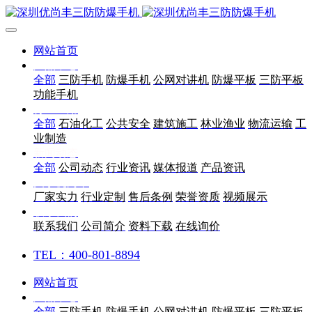
网站首页
产品中心
全部
三防手机
防爆手机
公网对讲机
防爆平板
三防平板
功能手机
行业应用
全部
石油化工
公共安全
建筑施工
林业渔业
物流运输
工
业制造
新闻动态
全部
公司动态
行业资讯
媒体报道
产品资讯
关于优尚丰
厂家实力
行业定制
售后条例
荣誉资质
视频展示
联系我们
联系我们
公司简介
资料下载
在线询价
TEL：400-801-8894
网站首页
产品中心
全部
三防手机
防爆手机
公网对讲机
防爆平板
三防平板