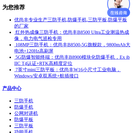
为您推荐
优尚丰专业生产三防手机,防爆手机,三防平板,防爆平板
的厂家
​ 红外热成像三防手机：优尚丰B8500 Ultra工业测温热成
像，电力电气巡检专用
​ 108MP三防手机：优尚丰B8500-5G旗舰款，9800mAh大
电池+120Hz高刷屏
​ 5G防爆智能终端：优尚丰B8900模块化防爆手机，Ex ib
IIC T4认证+RTK高精度定位
​ 7英寸mini三防平板：优尚丰W16小尺寸工业电脑，
Windows/安卓双系统+航插接口
产品中心
三防手机
防爆手机
公网对讲机
防爆平板
三防平板
功能手机