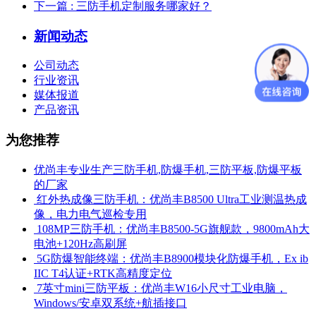
下一篇
: 三防手机定制服务哪家好？
新闻动态
公司动态
行业资讯
媒体报道
产品资讯
为您推荐
优尚丰专业生产三防手机,防爆手机,三防平板,防爆平板
的厂家
​ 红外热成像三防手机：优尚丰B8500 Ultra工业测温热成
像，电力电气巡检专用
​ 108MP三防手机：优尚丰B8500-5G旗舰款，9800mAh大
电池+120Hz高刷屏
​ 5G防爆智能终端：优尚丰B8900模块化防爆手机，Ex ib
IIC T4认证+RTK高精度定位
​ 7英寸mini三防平板：优尚丰W16小尺寸工业电脑，
Windows/安卓双系统+航插接口