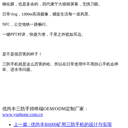
钢化膜，也是多余的，四代康宁大猩猩屏幕，无惧刀眼。
日常
vlog
，
高清摄像，捕捉生活每一道风景。
1300w
NFC
，公交地铁一路畅行。
一键
PPT
对讲，快捷方便，千里之外犹如耳边。
是不是很厉害的样子！
三防手机就是这么厉害的哈。所以在日常使用中不用担心手机会摔
坏、进水等问题。
优尚丰三防手持终端OEM/ODM定制厂家：
www.ysphone.com.cn
上一篇
: 优尚丰B6000矿用三防手机的设计与实现