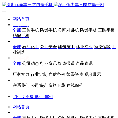
网站首页
产品中心
全部
三防手机
防爆手机
公网对讲机
防爆平板
三防平板
功能手机
行业应用
全部
石油化工
公共安全
建筑施工
林业渔业
物流运输
工
业制造
新闻动态
全部
公司动态
行业资讯
媒体报道
产品资讯
关于优尚丰
厂家实力
行业定制
售后条例
荣誉资质
视频展示
联系我们
联系我们
公司简介
资料下载
在线询价
TEL：400-801-8894
网站首页
产品中心
全部
三防手机
防爆手机
公网对讲机
防爆平板
三防平板