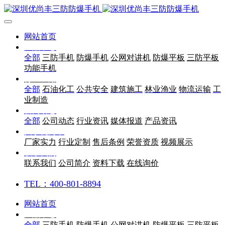
网站首页
产品中心
全部
三防手机
防爆手机
公网对讲机
防爆平板
三防平板
功能手机
行业应用
全部
石油化工
公共安全
建筑施工
林业渔业
物流运输
工
业制造
新闻动态
全部
公司动态
行业资讯
媒体报道
产品资讯
关于优尚丰
厂家实力
行业定制
售后条例
荣誉资质
视频展示
联系我们
联系我们
公司简介
资料下载
在线询价
TEL：400-801-8894
网站首页
产品中心
全部
三防手机
防爆手机
公网对讲机
防爆平板
三防平板