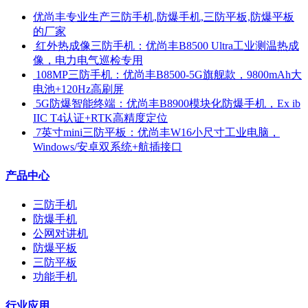
优尚丰专业生产三防手机,防爆手机,三防平板,防爆平板
的厂家
​ 红外热成像三防手机：优尚丰B8500 Ultra工业测温热成
像，电力电气巡检专用
​ 108MP三防手机：优尚丰B8500-5G旗舰款，9800mAh大
电池+120Hz高刷屏
​ 5G防爆智能终端：优尚丰B8900模块化防爆手机，Ex ib
IIC T4认证+RTK高精度定位
​ 7英寸mini三防平板：优尚丰W16小尺寸工业电脑，
Windows/安卓双系统+航插接口
产品中心
三防手机
防爆手机
公网对讲机
防爆平板
三防平板
功能手机
行业应用