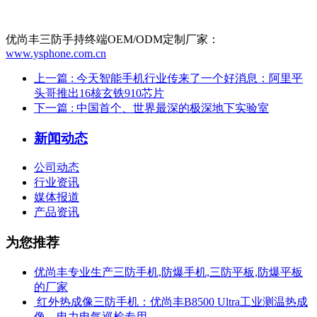
优尚丰三防手持终端OEM/ODM定制厂家：
www.ysphone.com.cn
上一篇
: 今天智能手机行业传来了一个好消息：阿里平
头哥推出16核玄铁910芯片
下一篇
: 中国首个、世界最深的极深地下实验室
新闻动态
公司动态
行业资讯
媒体报道
产品资讯
为您推荐
优尚丰专业生产三防手机,防爆手机,三防平板,防爆平板
的厂家
​ 红外热成像三防手机：优尚丰B8500 Ultra工业测温热成
像，电力电气巡检专用