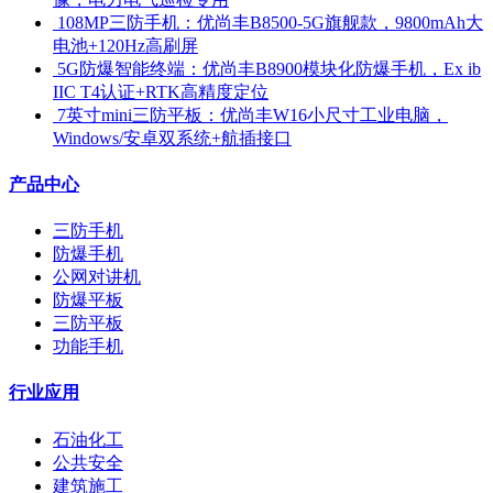
​ 108MP三防手机：优尚丰B8500-5G旗舰款，9800mAh大
电池+120Hz高刷屏
​ 5G防爆智能终端：优尚丰B8900模块化防爆手机，Ex ib
IIC T4认证+RTK高精度定位
​ 7英寸mini三防平板：优尚丰W16小尺寸工业电脑，
Windows/安卓双系统+航插接口
产品中心
三防手机
防爆手机
公网对讲机
防爆平板
三防平板
功能手机
行业应用
石油化工
公共安全
建筑施工