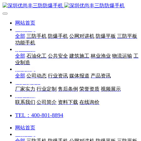
网站首页
产品中心
全部
三防手机
防爆手机
公网对讲机
防爆平板
三防平板
功能手机
行业应用
全部
石油化工
公共安全
建筑施工
林业渔业
物流运输
工
业制造
新闻动态
全部
公司动态
行业资讯
媒体报道
产品资讯
关于优尚丰
厂家实力
行业定制
售后条例
荣誉资质
视频展示
联系我们
联系我们
公司简介
资料下载
在线询价
TEL：400-801-8894
网站首页
产品中心
全部
三防手机
防爆手机
公网对讲机
防爆平板
三防平板