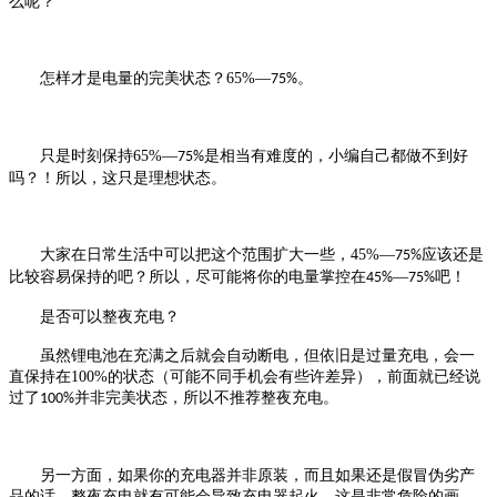
么呢？
怎样才是电量的完美状态？
65%
—
。
75%
只是时刻保持
65%
—
是相当有难度的，小编自己都做不到好
75%
吗？！所以，这只是理想状态。
大家在日常生活中可以把这个范围扩大一些，
45%
—
应该还是
75%
比较容易保持的吧？所以，尽可能将你的电量掌控在
—
吧！
45%
75%
是否可以整夜充电？
虽然锂电池在充满之后就会自动断电，但依旧是过量充电，会一
直保持在
100%
的状态（可能不同手机会有些许差异），前面就已经说
过了
并非完美状态，所以不推荐整夜充电。
100%
另一方面，如果你的充电器并非原装，而且如果还是假冒伪劣产
品的话，整夜充电就有可能会导致充电器起火。这是非常危险的画