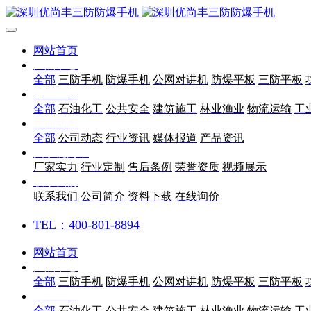
网站首页
产品中心
全部
三防手机
防爆手机
公网对讲机
防爆平板
三防平板
行业应用
全部
石油化工
公共安全
建筑施工
林业渔业
物流运输
工
新闻动态
全部
公司动态
行业资讯
媒体报道
产品资讯
关于优尚丰
厂家实力
行业定制
售后条例
荣誉资质
视频展示
联系我们
联系我们
公司简介
资料下载
在线询价
TEL：400-801-8894
网站首页
产品中心
全部
三防手机
防爆手机
公网对讲机
防爆平板
三防平板
行业应用
全部
石油化工
公共安全
建筑施工
林业渔业
物流运输
工