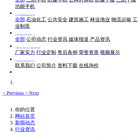
功能手机
行业应用
全部
石油化工
公共安全
建筑施工
林业渔业
物流运输
工
业制造
新闻动态
全部
公司动态
行业资讯
媒体报道
产品资讯
关于优尚丰
厂家实力
行业定制
售后条例
荣誉资质
视频展示
联系我们
联系我们
公司简介
资料下载
在线询价
<
Previous
>
Next
你的位置
网站首页
新闻动态
行业资讯