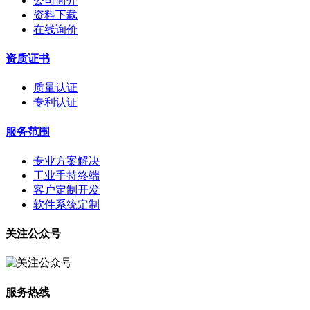
公司简介
资料下载
在线询价
资质证书
质量认证
专利认证
服务范围
专业方案解决
工业手持终端
客户定制开发
软件系统定制
关注公众号
服务热线