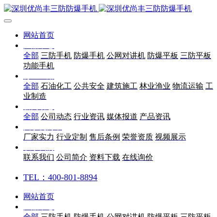
网站首页
产品中心
全部
三防手机
防爆手机
公网对讲机
防爆平板
三防平板
功能手机
行业应用
全部
石油化工
公共安全
建筑施工
林业渔业
物流运输
工
业制造
新闻动态
全部
公司动态
行业资讯
媒体报道
产品资讯
关于优尚丰
厂家实力
行业定制
售后条例
荣誉资质
视频展示
联系我们
联系我们
公司简介
资料下载
在线询价
TEL：400-801-8894
网站首页
产品中心
全部
三防手机
防爆手机
公网对讲机
防爆平板
三防平板