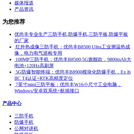
媒体报道
产品资讯
为您推荐
优尚丰专业生产三防手机,防爆手机,三防平板,防爆平板
的厂家
​ 红外热成像三防手机：优尚丰B8500 Ultra工业测温热成
像，电力电气巡检专用
​ 108MP三防手机：优尚丰B8500-5G旗舰款，9800mAh大
电池+120Hz高刷屏
​ 5G防爆智能终端：优尚丰B8900模块化防爆手机，Ex ib
IIC T4认证+RTK高精度定位
​ 7英寸mini三防平板：优尚丰W16小尺寸工业电脑，
Windows/安卓双系统+航插接口
产品中心
三防手机
防爆手机
公网对讲机