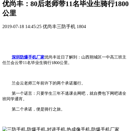
优尚丰：80后老师带11名毕业生骑行1800
公里
2019-07-18 14:45:25
优尚丰三防手机
1804
深圳防爆手机厂家
优尚丰近日了解到：山西朔城区一中高三班主
任兰会云带
11
名毕业生骑行
公里。
1800
兰会云老师三年前许下的两个承诺履行。
第一个诺言：只要学生三年不逃课去网吧，就自费包下网吧请全
班同学通宵。
第二个承诺，便是骑行之旅。