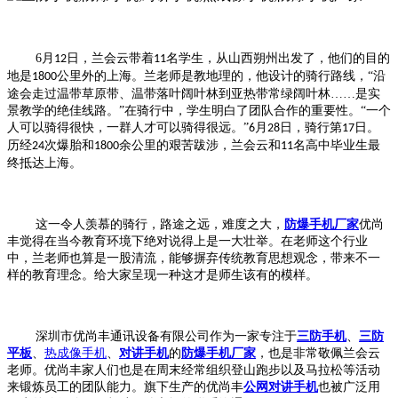
6
月
日，兰会云带着
名学生，从山西朔州出发了，他们的目的
12
11
地是
公里外的上海。兰老师是教地理的，他设计的骑行路线，“沿
1800
途会走过温带草原带、温带落叶阔叶林到亚热带常绿阔叶林……是实
景教学的绝佳线路。”在骑行中，学生明白了团队合作的重要性。“一个
人可以骑得很快，一群人才可以骑得很远。”
月
日，骑行第
日。
6
28
17
历经
次爆胎和
余公里的艰苦跋涉，兰会云和
名高中毕业生最
24
1800
11
终抵达上海。
这一令人羡慕的骑行，路途之远，难度之大，
防爆手机厂家
优尚
丰觉得在当今教育环境下绝对说得上是一大壮举。在老师这个行业
中，兰老师也算是一股清流，能够摒弃传统教育思想观念，带来不一
样的教育理念。给大家呈现一种这才是师生该有的模样。
深圳市优尚丰通讯设备有限公司作为一家专注于
三防手机
、
三防
平板
、
热成像手机
、
对讲手机
的
防爆手机厂家
，也是非常敬佩兰会云
老师。优尚丰家人们也是在周末经常组织登山跑步以及马拉松等活动
来锻炼员工的团队能力。旗下生产的优尚丰
公网对讲手机
也被广泛用