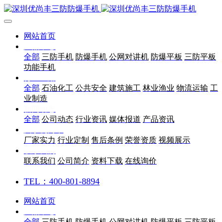
网站首页
产品中心
全部
三防手机
防爆手机
公网对讲机
防爆平板
三防平板
功能手机
行业应用
全部
石油化工
公共安全
建筑施工
林业渔业
物流运输
工
业制造
新闻动态
全部
公司动态
行业资讯
媒体报道
产品资讯
关于优尚丰
厂家实力
行业定制
售后条例
荣誉资质
视频展示
联系我们
联系我们
公司简介
资料下载
在线询价
TEL：400-801-8894
网站首页
产品中心
全部
三防手机
防爆手机
公网对讲机
防爆平板
三防平板