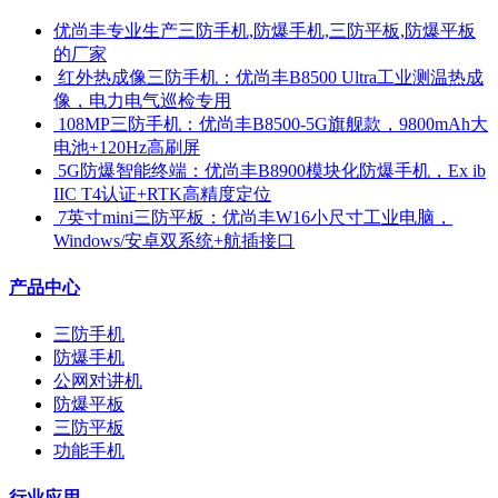
优尚丰专业生产三防手机,防爆手机,三防平板,防爆平板
的厂家
​ 红外热成像三防手机：优尚丰B8500 Ultra工业测温热成
像，电力电气巡检专用
​ 108MP三防手机：优尚丰B8500-5G旗舰款，9800mAh大
电池+120Hz高刷屏
​ 5G防爆智能终端：优尚丰B8900模块化防爆手机，Ex ib
IIC T4认证+RTK高精度定位
​ 7英寸mini三防平板：优尚丰W16小尺寸工业电脑，
Windows/安卓双系统+航插接口
产品中心
三防手机
防爆手机
公网对讲机
防爆平板
三防平板
功能手机
行业应用