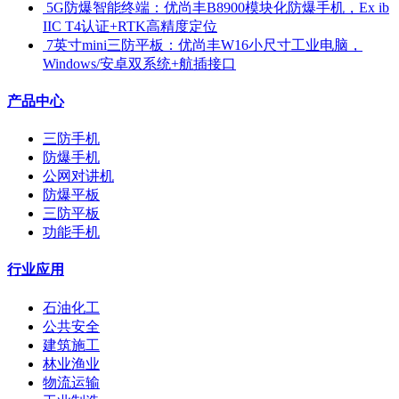
​ 5G防爆智能终端：优尚丰B8900模块化防爆手机，Ex ib
IIC T4认证+RTK高精度定位
​ 7英寸mini三防平板：优尚丰W16小尺寸工业电脑，
Windows/安卓双系统+航插接口
产品中心
三防手机
防爆手机
公网对讲机
防爆平板
三防平板
功能手机
行业应用
石油化工
公共安全
建筑施工
林业渔业
物流运输