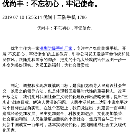
优尚丰：不忘初心，牢记使命。
2019-07-10 15:55:14
优尚丰三防手机
1786
优尚丰：不忘初心，牢记使命。
优尚丰作为一家
深圳防爆手机厂家
，专注生产智能防爆手机。开
展
“不忘初心，牢记使命”的主题教育，引导公司员工发扬革命传统和优
良作风，跟随党和国家的脚步，把党的十九大绘就的宏伟蓝图一步一
步变为美好现实。为员工谋福利，为社会做贡献！
制定、调整和实现发展战略目标，是我们党领导人民建设社会主
义一以贯之的领导方法，也是体现我国发展时代性的重要标志。改革
开放之后，我们党对我国社会主义现代化建设作出战略安排，提出
“三
步走”战略目标。解决人民温饱问题、人民生活总体上达到小康水平这
两个目标已提前实现。在这个基础上，我们党提出，到建党一百年时
建成经济更加发展、民主更加健全、科教更加进步、文化更加繁荣、
社会更加和谐、人民生活更加殷实的小康社会，然后再奋斗三十年，
到新中国成立一百年时，基本实现现代化，把我国建成社会主义现代
化国家。