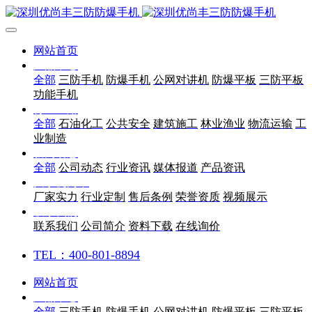
网站首页
产品中心
全部
三防手机
防爆手机
公网对讲机
防爆平板
三防平板
功能手机
行业应用
全部
石油化工
公共安全
建筑施工
林业渔业
物流运输
工
业制造
新闻动态
全部
公司动态
行业资讯
媒体报道
产品资讯
关于优尚丰
厂家实力
行业定制
售后条例
荣誉资质
视频展示
联系我们
联系我们
公司简介
资料下载
在线询价
TEL：400-801-8894
网站首页
产品中心
全部
三防手机
防爆手机
公网对讲机
防爆平板
三防平板