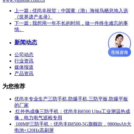
www.ysphone.com.cn
上一篇
: 优尚丰祝贺：中国黄（渤）海候鸟栖息地入选
《世界遗产名录》
下一篇
: 我想用一年不长的时间，做一件终生难忘的事
情。
新闻动态
公司动态
行业资讯
媒体报道
产品资讯
为您推荐
优尚丰专业生产三防手机,防爆手机,三防平板,防爆平板
的厂家
​ 红外热成像三防手机：优尚丰B8500 Ultra工业测温热成
像，电力电气巡检专用
​ 108MP三防手机：优尚丰B8500-5G旗舰款，9800mAh大
电池+120Hz高刷屏