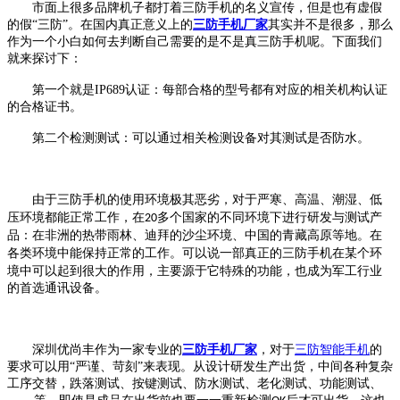
市面上很多品牌机子都打着三防手机的名义宣传，但是也有虚假
的假
“三防”。在国内真正意义上的
三防手机厂家
其实并不是很多，那么
作为一个小白如何去判断自己需要的是不是真三防手机呢。下面我们
就来探讨下：
第一个就是
IP689
认证：每部合格的型号都有对应的相关机构认证
的合格证书。
第二个检测测试：可以通过相关检测设备对其测试是否防水。
由于三防手机的使用环境极其恶劣，对于严寒、高温、潮湿、低
压环境都能正常工作，在
多个国家的不同环境下进行研发与测试产
20
品：在非洲的热带雨林、迪拜的沙尘环境、中国的青藏高原等地。在
各类环境中能保持正常的工作。
可以说一部真正的三防手机在某个环
境中可以起到很大的作用，主要源于它特殊的功能，也成为军工行业
的首选通讯设备。
深圳优尚丰作为一家专业的
三防手机厂家
，对于
三防智能手机
的
要求可以用
“严谨、苛刻”来表现。从设计研发生产出货，中间各种复杂
工序交替，跌落测试、按键测试、防水测试、老化测试、功能测试、