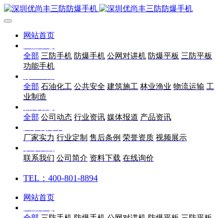
网站首页
产品中心
全部
三防手机
防爆手机
公网对讲机
防爆平板
三防平板
功能手机
行业应用
全部
石油化工
公共安全
建筑施工
林业渔业
物流运输
工
业制造
新闻动态
全部
公司动态
行业资讯
媒体报道
产品资讯
关于优尚丰
厂家实力
行业定制
售后条例
荣誉资质
视频展示
联系我们
联系我们
公司简介
资料下载
在线询价
TEL：400-801-8894
网站首页
产品中心
全部
三防手机
防爆手机
公网对讲机
防爆平板
三防平板