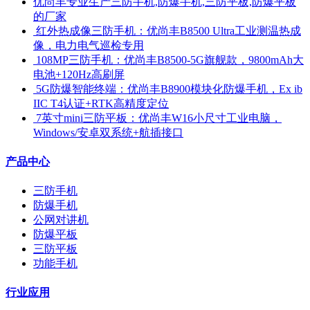
优尚丰专业生产三防手机,防爆手机,三防平板,防爆平板
的厂家
​ 红外热成像三防手机：优尚丰B8500 Ultra工业测温热成
像，电力电气巡检专用
​ 108MP三防手机：优尚丰B8500-5G旗舰款，9800mAh大
电池+120Hz高刷屏
​ 5G防爆智能终端：优尚丰B8900模块化防爆手机，Ex ib
IIC T4认证+RTK高精度定位
​ 7英寸mini三防平板：优尚丰W16小尺寸工业电脑，
Windows/安卓双系统+航插接口
产品中心
三防手机
防爆手机
公网对讲机
防爆平板
三防平板
功能手机
行业应用