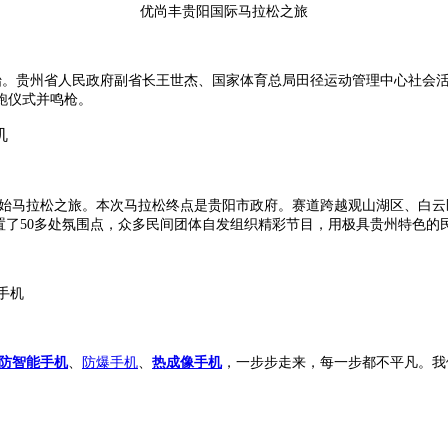
优尚丰贵阳国际马拉松之旅
始。贵州省人民政府副省长王世杰、国家体育总局田径运动管理中心社会
跑仪式并鸣枪。
始马拉松之旅。本次马拉
松终点是贵阳市政府。赛道跨越观山湖区、白云
置了50多处氛围点，众多民间团体自发组织精彩节目，用极具贵州特色的
防智能手机
、
防爆手机
、
热成像手机
，一步步走来，每一步都不平凡。我