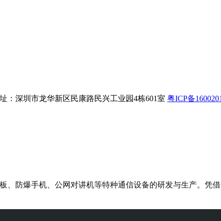
8 公司地址：深圳市龙华新区民康路民兴工业园4栋601室
粤ICP备160020
三防平板、防爆手机、公网对讲机等特种通信设备的研发与生产。