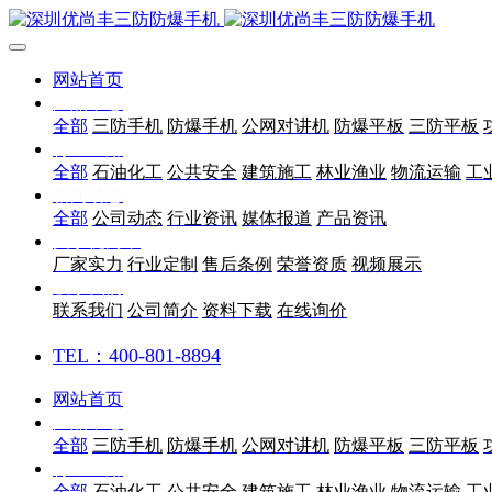
网站首页
产品中心
全部
三防手机
防爆手机
公网对讲机
防爆平板
三防平板
行业应用
全部
石油化工
公共安全
建筑施工
林业渔业
物流运输
工
新闻动态
全部
公司动态
行业资讯
媒体报道
产品资讯
关于优尚丰
厂家实力
行业定制
售后条例
荣誉资质
视频展示
联系我们
联系我们
公司简介
资料下载
在线询价
TEL：400-801-8894
网站首页
产品中心
全部
三防手机
防爆手机
公网对讲机
防爆平板
三防平板
行业应用
全部
石油化工
公共安全
建筑施工
林业渔业
物流运输
工