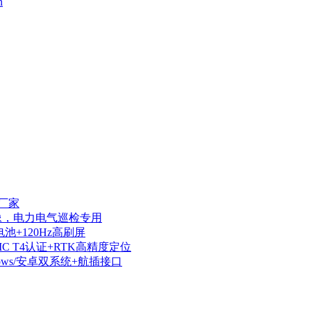
n
厂家
热成像，电力电气巡检专用
电池+120Hz高刷屏
IIC T4认证+RTK高精度定位
dows/安卓双系统+航插接口