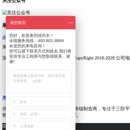
关注公众号
请您留言
服务热线
您好，欢迎来到优尚丰！
400-801-8894
全国服务热线：400-801-8894
欢迎您的来电咨询！
周一至周五 9：00—18：00
您可以留下联系方式和姓名,我们将
安排专业工程师与您取得联系，谢
深圳市优尚丰通讯设备有限公司 © CopyRight 2018-202
谢!
友情链接 :
三防手机
三防对讲手机
集群对讲终端
粤ICP备16002014号
优尚丰(i&YSF)是专业的工业级移动终端制造商，专注于
救援等行业提供可靠的移动解决方案。
电话