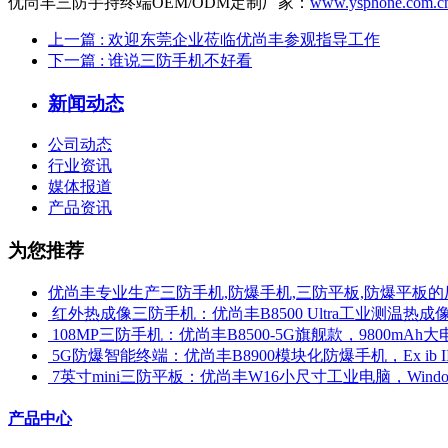
优尚丰三防手持终端OEM/ODM定制厂家：
www.ysphone.com.c
上一篇
: 欢迎东莞企业莅临优尚丰参观指导工作
下一篇
: 谁说三防手机不好看
新闻动态
公司动态
行业资讯
媒体报道
产品资讯
为您推荐
优尚丰专业生产三防手机,防爆手机,三防平板,防爆平板的
​ 红外热成像三防手机：优尚丰B8500 Ultra工业测温
​ 108MP三防手机：优尚丰B8500-5G旗舰款，9800mAh大
​ 5G防爆智能终端：优尚丰B8900模块化防爆手机，Ex ib 
​ 7英寸mini三防平板：优尚丰W16小尺寸工业电脑，Win
产品中心