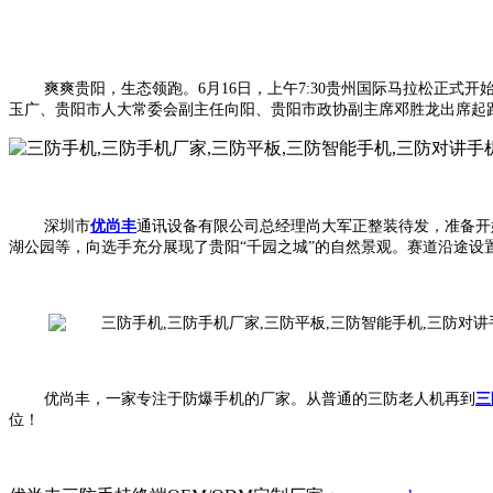
爽爽贵阳，生态领跑。
6月16日
，
上午
7:30
贵州国际马拉松正式
开
玉广、贵阳市人大常委会副主任向阳、贵阳市政协副主席邓胜龙出席起
深圳市
优尚丰
通讯设备有限公司总经理尚大军正整装待发，准备开
湖公园等，向选手充分展现了贵阳
“千园之城”的自然景观。赛道沿途设
优尚丰
，一家专注于防爆手机的厂家。从普通的三防老人机再到
三
位！