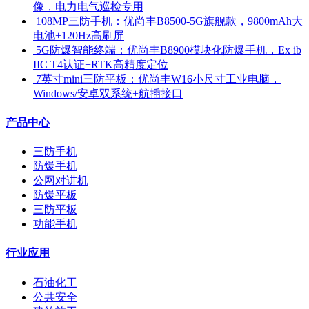
像，电力电气巡检专用
​ 108MP三防手机：优尚丰B8500-5G旗舰款，9800mAh大
电池+120Hz高刷屏
​ 5G防爆智能终端：优尚丰B8900模块化防爆手机，Ex ib
IIC T4认证+RTK高精度定位
​ 7英寸mini三防平板：优尚丰W16小尺寸工业电脑，
Windows/安卓双系统+航插接口
产品中心
三防手机
防爆手机
公网对讲机
防爆平板
三防平板
功能手机
行业应用
石油化工
公共安全