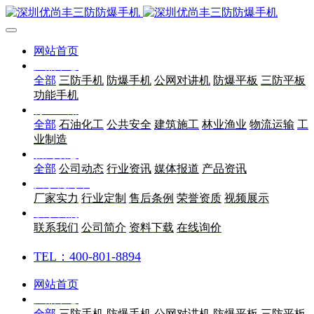
网站首页
产品中心
全部
三防手机
防爆手机
公网对讲机
防爆平板
三防平板
功能手机
行业应用
全部
石油化工
公共安全
建筑施工
林业渔业
物流运输
工
业制造
新闻动态
全部
公司动态
行业资讯
媒体报道
产品资讯
关于优尚丰
厂家实力
行业定制
售后条例
荣誉资质
视频展示
联系我们
联系我们
公司简介
资料下载
在线询价
TEL：400-801-8894
网站首页
产品中心
全部
三防手机
防爆手机
公网对讲机
防爆平板
三防平板