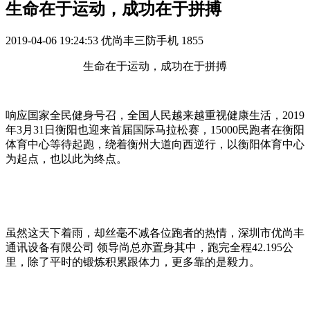
生命在于运动，成功在于拼搏
2019-04-06 19:24:53
优尚丰三防手机
1855
生命在于运动，成功在于拼搏
响应国家全民健身号召，全国人民越来越重视健康生活，2019
年3月31日衡阳也迎来首届国际马拉松赛，15000民跑者在衡阳
体育中心等待起跑，绕着衡州大道向西逆行，以衡阳体育中心
为起点，也以此为终点。
虽然这天下着雨，却丝毫不减各位跑者的热情，深圳市优尚丰
通讯设备有限公司 领导尚总亦置身其中，跑完全程42.195公
里，除了平时的锻炼积累跟体力，更多靠的是毅力。